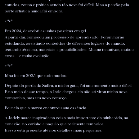
estudos, rotina e prática sendo tão nova foi difícil. Mas a paixão pela
parte artística nunca foi embora.
⋆🐾°
Em 2024, descobri as unhas postiças em gel.
A partir daí, começou um processo de aprendizado. Foram horas
estudando, assistindo conteúdos de diferentes lugares do mundo,
testando técnicas, materiais e possibilidades. Muitas tentativas, muitos
erros… e muita evolução.
⋆🐾°
Mas foi em 2025 que tudo mudou.
Depois da perda da Safira, a minha gata , foi um momento muito dificil.
E no meio desse tempo, a Jade chegou, ela não só virou minha nova
companhia, mas um novo começo.
Foi nela que a marca encontrou sua essência.
A Jadely nasce inspirada na
coisa mais importante da minha vida
, na
conexão, no carinho e naquilo que realmente tem valor.
E isso está presente até nos detalhes mais pequenos.